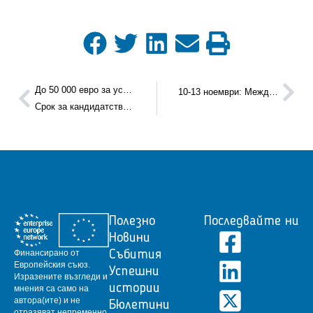
До 50 000 евро за устойчиви иновации в производствени МСП по MANTRA Open Call 2.
10-13 ноември: Международно изложение за електронни компоненти, системи, приложения и технологии Electronica 2026
Срок за кандидатстване: 15 юни – 30 септември 2026 г.
Полезно
Последвайте ни
Новини
Финансирано от
Събития
Европейския съюз.
Успешни
Изразените възгледи и
истории
мнения са само на
автора(ите) и не
Бюлетини
отразяват непременно