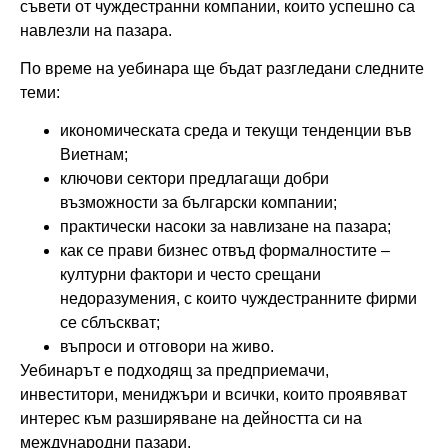
съвети от чуждестранни компании, които успешно са
навлезли на пазара.
По време на уебинара ще бъдат разгледани следните
теми:
икономическата среда и текущи тенденции във
Виетнам;
ключови сектори предлагащи добри
възможности за български компании;
практически насоки за навлизане на пазара;
как се прави бизнес отвъд формалностите –
културни фактори и често срещани
недоразумения, с които чуждестранните фирми
се сблъскват;
въпроси и отговори на живо.
Уебинарът е подходящ за предприемачи,
инвеститори, мениджъри и всички, които проявяват
интерес към разширяване на дейността си на
международни пазари.