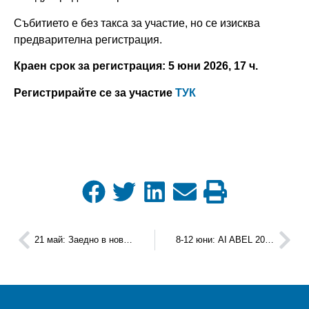
Събитието е без такса за участие, но се изисква
предварителна регистрация.
Краен срок за регистрация: 5 юни 2026, 17 ч.
Регистрирайте се за участие
ТУК
21 май: Заедно в новата бизнес реалност: ПредизвикAI експерта
8-12 юни: AI ABEL 2026 Изкуствен интелект – приложения в бизнеса и ежедневието (виртуално издание на брокерско събитие)