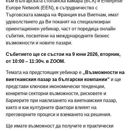
към Българската стопанска камара (БСК) и Enterprise
Europe Network (EEN), в сътрудничество с
Търговската камара на Франция във Виетнам, имат
удоволствието да Ви поканят на специализиран
ориентационен уебинар, част от поредица онлайн
събития, посветени на международните бизнес
възможности и новите пазари.
Събитието ще се състои на 9 юни 2026, вторник,
от 10:00 – 11:30ч. в ZOOM.
Темата на предстоящия уебинар е
„Възможности на
виетнамския пазар за български компании“
и ще
представи ключови икономически тенденции,
конкретни секторни възможности, рисковете и
бариерите при навлизането на виетнамския пазар,
както и как културните фактори влияят на
преговорните процеси и вземането на решения.
Ще имате възможност да получите и практически