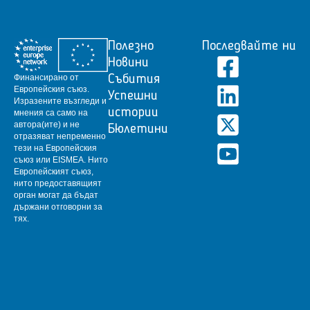
Полезно
Последвайте ни
Новини
Финансирано от
Събития
Европейския съюз.
Успешни
Изразените възгледи и
истории
мнения са само на
автора(ите) и не
Бюлетини
отразяват непременно
тези на Европейския
съюз или EISMEA.
Нито
Европейският съюз,
нито предоставящият
орган могат да бъдат
държани отговорни за
тях.