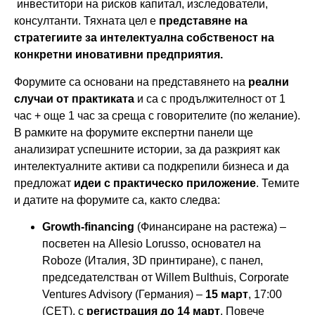
инвеститори на рисков капитал, изследователи,
консултанти. Тяхната цел е
представяне на
стратегиите за интелектуална собственост на
конкретни иновативни предприятия.
Форумите са основани на представянето на
реални
случаи от практиката
и са с продължителност от 1
час + още 1 час за среща с говорителите (по желание).
В рамките на форумите експертни панели ще
анализират успешните истории, за да разкрият как
интелектуалните активи са подкрепили бизнеса и да
предложат
идеи с практическо приложение
. Темите
и датите на форумите са, както следва:
Growth-financing
(Финансиране на растежа) –
посветен на Allesio Lorusso, основател на
Roboze (Италия, 3D принтиране), с панел,
председателстван от Willem Bulthuis, Corporate
Ventures Advisory (Германия) –
15 март
, 17:00
(CET), с
регистрация до 14 март
. Повече