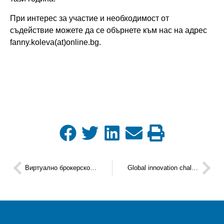
При интерес за участие и необходимост от
съдействие можете да се обърнете към нас на адрес
fanny.koleva(at)online.bg.
Виртуално брокерско събитие „EU-Japan Green Transition 2022“
Global innovation challenge за университети и изследователски институти