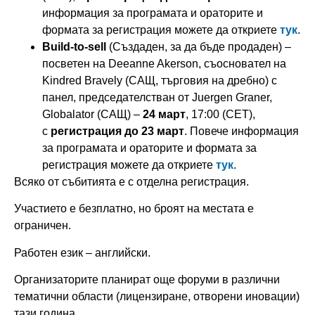
информация за програмата и ораторите и
формата за регистрация можете да откриете
тук
.
Build-to-sell
(Създаден, за да бъде продаден) –
посветен на Deeanne Akerson, съосновател на
Kindred Bravely (САЩ, търговия на дребно) с
панел, председателстван от Juergen Graner,
Globalator (САЩ) –
24 март
, 17:00 (CET),
с
регистрация до 23 март
. Повече информация
за програмата и ораторите и формата за
регистрация можете да откриете
тук
.
Всяко от събитията e с отделна регистрация.
Участието е безплатно, но броят на местата е
ограничен.
Работен език – английски.
Организаторите планират още форуми в различни
тематични области (лицензиране, отворени иновации)
тази година.