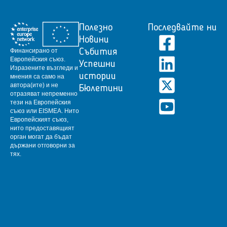
Полезно
Последвайте ни
Новини
Финансирано от
Събития
Европейския съюз.
Успешни
Изразените възгледи и
истории
мнения са само на
автора(ите) и не
Бюлетини
отразяват непременно
тези на Европейския
съюз или EISMEA.
Нито
Европейският съюз,
нито предоставящият
орган могат да бъдат
държани отговорни за
тях.