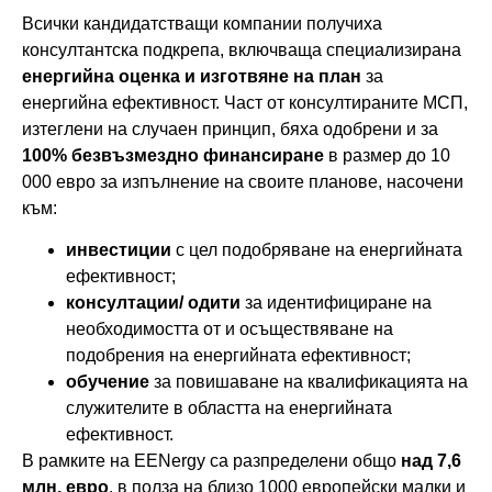
Всички кандидатстващи компании получиха
консултантска подкрепа, включваща специализирана
енергийна оценка и изготвяне на план
за
енергийна ефективност. Част от консултираните МСП,
изтеглени на случаен принцип, бяха одобрени и за
100% безвъзмездно финансиране
в размер до 10
000 евро за изпълнение на своите планове, насочени
към:
инвестиции
с цел подобряване на енергийната
ефективност;
консултации/ одити
за идентифициране на
необходимостта от и осъществяване на
подобрения на енергийната ефективност;
обучение
за повишаване на квалификацията на
служителите в областта на енергийната
ефективност.
В рамките на EENergy са разпределени общо
над 7,6
млн. евро
, в полза на близо 1000 европейски малки и