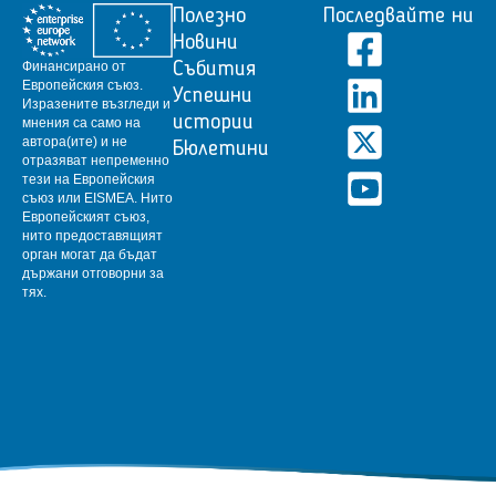
Полезно
Последвайте ни
Новини
Финансирано от
Събития
Европейския съюз.
Успешни
Изразените възгледи и
истории
мнения са само на
автора(ите) и не
Бюлетини
отразяват непременно
тези на Европейския
съюз или EISMEA.
Нито
Европейският съюз,
нито предоставящият
орган могат да бъдат
държани отговорни за
тях.