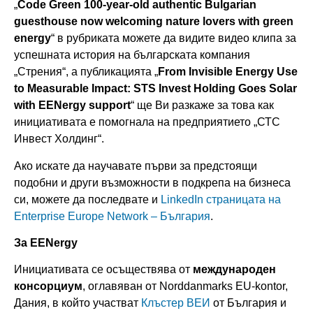
„
Code Green 100-year-old authentic Bulgarian
guesthouse now welcoming nature lovers with green
energy
“ в рубриката можете да видите видео клипа за
успешната история на българската компания
„Стрения“, а публикацията „
From Invisible Energy Use
to Measurable Impact: STS Invest Holding Goes Solar
with EENergy support
“ ще Ви разкаже за това как
инициативата е помогнала на предприятието „СТС
Инвест Холдинг“.
Ако искате да научaвате първи за предстоящи
подобни и други възможности в подкрепа на бизнеса
си, можете да последвате и
LinkedIn страницата на
Enterprise Europe Network – България
.
За EENergy
Инициативата се осъществява от
международен
консорциум
, оглавяван от Norddanmarks EU-kontor,
Дания, в който участват
Клъстер ВЕИ
от България и