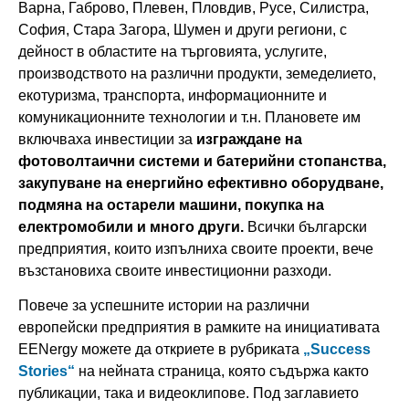
Варна, Габрово, Плевен, Пловдив, Русе, Силистра,
София, Стара Загора, Шумен и други региони, с
дейност в областите на търговията, услугите,
производството на различни продукти, земеделието,
екотуризма, транспорта, информационните и
комуникационните технологии и т.н. Плановете им
включваха инвестиции за
изграждане на
фотоволтаични системи и батерийни стопанства,
закупуване на енергийно ефективно оборудване,
подмяна на остарели машини, покупка на
електромобили и много други.
Всички български
предприятия, които изпълниха своите проекти, вече
възстановиха своите инвестиционни разходи.
Повече за успешните истории на различни
европейски предприятия в рамките на инициативата
EENergy можете да откриете в рубриката
„Success
Stories“
на нейната страница, която съдържа както
публикации, така и видеоклипове. Под заглавието