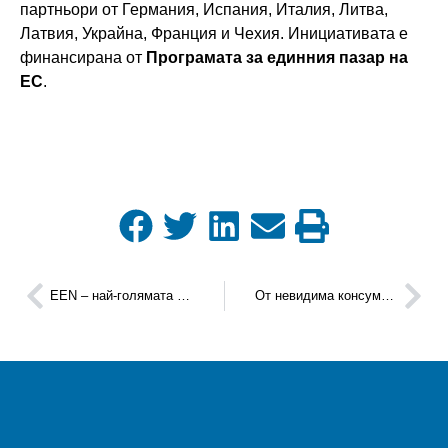
партньори от Германия, Испания, Италия, Литва,
Латвия, Украйна, Франция и Чехия. Инициативата е
финансирана от
Програмата за единния пазар на
ЕС
.
ЕЕN – най-голямата мрежа в света за подпомагане на МСП
От невидима консумация на енергия към измерим ефект: STS Invest Holding преминава към слънчева енергия с подкрепата на EENergy