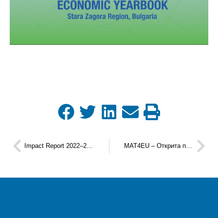
Impact Report 2022–2025 на Enterprise Europe Network: резултати и реални примери за успех от МСП
MAT4EU – Открита покана за иновации в областта на съвременните материали