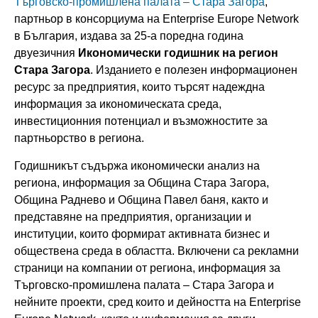
Търговско-промишлена палата – Стара Загора
,
партньор в консорциума на Enterprise Europe Network
в България, издава за 25-а поредна година
двуезичния
Икономически годишник на регион
Стара Загора
. Изданието е полезен информационен
ресурс за предприятия, които търсят надеждна
информация за икономическата среда,
инвестиционния потенциал и възможностите за
партньорство в региона.
Годишникът съдържа икономически анализ на
региона, информация за Община Стара Загора,
Община Раднево и Община Павел баня, както и
представяне на предприятия, организации и
институции, които формират активната бизнес и
обществена среда в областта. Включени са рекламни
страници на компании от региона, информация за
Търговско-промишлена палата – Стара Загора и
нейните проекти, сред които и дейността на Enterprise