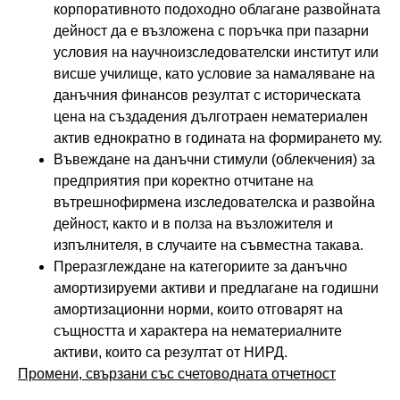
корпоративното подоходно облагане развойната
дейност да е възложена с поръчка при пазарни
условия на научноизследователски институт или
висше училище, като условие за намаляване на
данъчния финансов резултат с историческата
цена на създадения дълготраен нематериален
актив еднократно в годината на формирането му.
Въвеждане на данъчни стимули (облекчения) за
предприятия при коректно отчитане на
вътрешнофирмена изследователска и развойна
дейност, както и в полза на възложителя и
изпълнителя, в случаите на съвместна такава.
Преразглеждане на категориите за данъчно
амортизируеми активи и предлагане на годишни
амортизационни норми, които отговарят на
същността и характера на нематериалните
активи, които са резултат от НИРД.
Промени, свързани със счетоводната отчетност