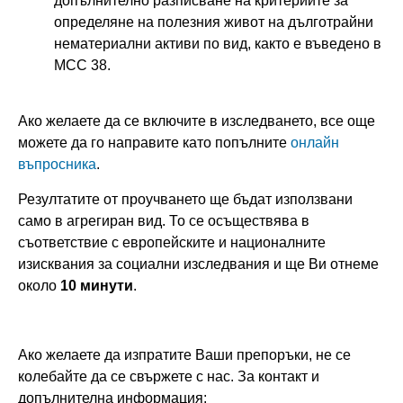
допълнително разписване на критериите за
определяне на полезния живот на дълготрайни
нематериални активи по вид, както е въведено в
МСС 38.
Ако желаете да се включите в изследването, все още
можете да го направите като попълните
онлайн
въпросника
.
Резултатите от проучването ще бъдат използвани
само в агрегиран вид. То се осъществява в
съответствие с европейските и националните
изисквания за социални изследвания и ще Ви отнеме
около
10 минути
.
Ако желаете да изпратите Ваши препоръки, не се
колебайте да се свържете с нас. За контакт и
допълнителна информация: