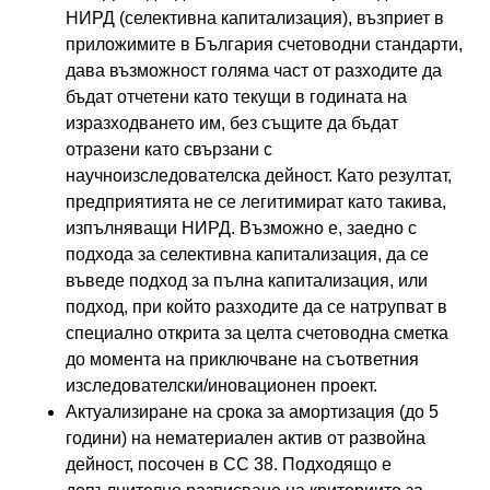
НИРД (селективна капитализация), възприет в
приложимите в България счетоводни стандарти,
дава възможност голяма част от разходите да
бъдат отчетени като текущи в годината на
изразходването им, без същите да бъдат
отразени като свързани с
научноизследователска дейност. Като резултат,
предприятията не се легитимират като такива,
изпълняващи НИРД. Възможно е, заедно с
подхода за селективна капитализация, да се
въведе подход за пълна капитализация, или
подход, при който разходите да се натрупват в
специално открита за целта счетоводна сметка
до момента на приключване на съответния
изследователски/иновационен проект.
Актуализиране на срока за амортизация (до 5
години) на нематериален актив от развойна
дейност, посочен в СС 38. Подходящо е