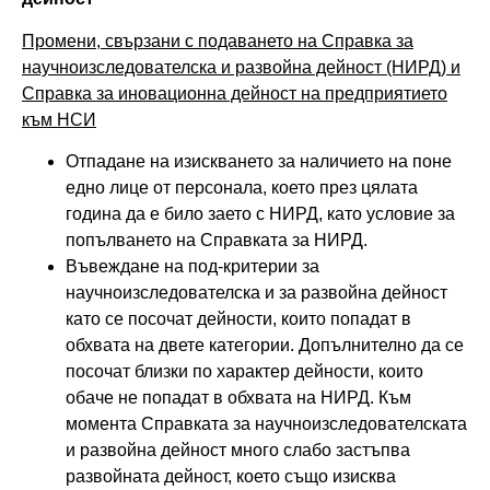
Промени, свързани с подаването на Справка за
научноизследователска и развойна дейност (НИРД) и
Справка за иновационна дейност на предприятието
към НСИ
Отпадане на изискването за наличието на поне
едно лице от персонала, което през цялата
година да е било заето с НИРД, като условие за
попълването на Справката за НИРД.
Въвеждане на под-критерии за
научноизследователска и за развойна дейност
като се посочат дейности, които попадат в
обхвата на двете категории. Допълнително да се
посочат близки по характер дейности, които
обаче не попадат в обхвата на НИРД. Към
момента Справката за научноизследователската
и развойна дейност много слабо застъпва
развойната дейност, което също изисква