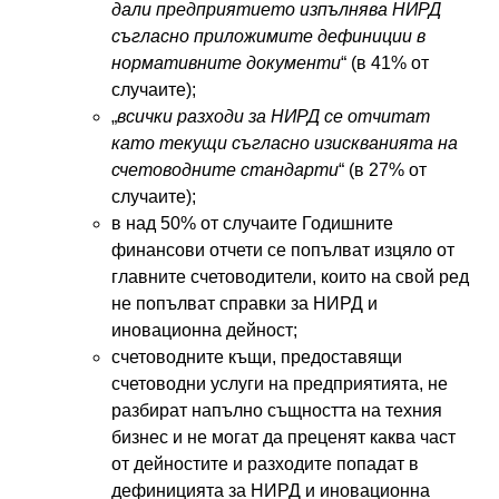
дали предприятието изпълнява НИРД
съгласно приложимите дефиниции в
нормативните документи
“ (в 41% от
случаите);
„
всички разходи за НИРД се отчитат
като текущи съгласно изискванията на
счетоводните стандарти
“ (в 27% от
случаите);
в над 50% от случаите Годишните
финансови отчети се попълват изцяло от
главните счетоводители, които на свой ред
не попълват справки за НИРД и
иновационна дейност;
счетоводните къщи, предоставящи
счетоводни услуги на предприятията, не
разбират напълно същността на техния
бизнес и не могат да преценят каква част
от дейностите и разходите попадат в
дефиницията за НИРД и иновационна