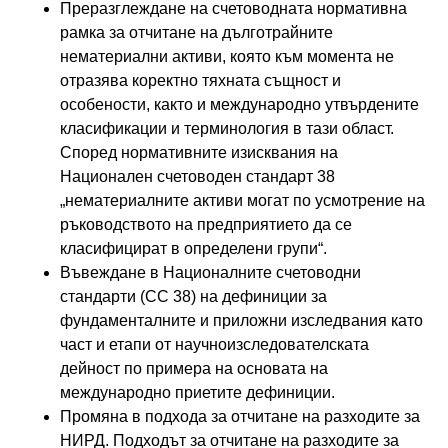
Преразглеждане на счетоводната нормативна
рамка за отчитане на дълготрайните
нематериални активи, която към момента не
отразява коректно тяхната същност и
особености, както и международно утвърдените
класификации и терминология в тази област.
Според нормативните изисквания на
Национален счетоводен стандарт 38
„нематериалните активи могат по усмотрение на
ръководството на предприятието да се
класифицират в определени групи“.
Въвеждане в Националните счетоводни
стандарти (СС 38) на дефиниции за
фундаменталните и приложни изследвания като
част и етапи от научноизследователската
дейност по примера на основата на
международно приетите дефиниции.
Промяна в подхода за отчитане на разходите за
НИРД. Подходът за отчитане на разходите за