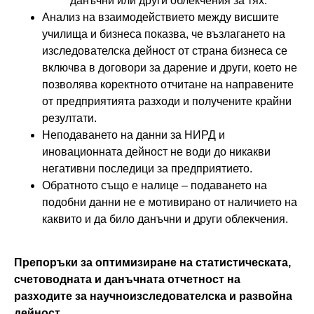
данъчни или други облекчения за тях.
Анализ на взаимодействието между висшите
училища и бизнеса показва, че възлагането на
изследователска дейност от страна бизнеса се
включва в договори за дарение и други, което не
позволява коректното отчитане на направените
от предприятията разходи и получените крайни
резултати.
Неподаването на данни за НИРД и
иновационната дейност не води до никакви
негативни последици за предприятието.
Обратното също е налице – подаването на
подобни данни не е мотивирано от наличието на
каквито и да било данъчни и други облекчения.
Препоръки за оптимизиране на статистическата,
счетоводната и данъчната отчетност на
разходите за научноизследователска и развойна
дейност