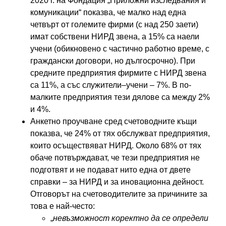
2020 г. на Фондация „Приложни изследвания и
комуникации“ показва, че малко над една
четвърт от големите фирми (с над 250 заети)
имат собствени НИРД звена, а 15% са наели
учени (обикновено с частично работно време, с
граждански договори, но дългосрочно). При
средните предприятия фирмите с НИРД звена
са 11%, а със служители–учени – 7%. В по-
малките предприятия тези дялове са между 2%
и 4%.
Анкетно проучване сред счетоводните къщи
показва, че 24% от тях обслужват предприятия,
които осъществяват НИРД. Около 68% от тях
обаче потвърждават, че тези предприятия не
подготвят и не подават нито една от двете
справки – за НИРД и за иновационна дейност.
Отговорът на счетоводителите за причините за
това е най-често:
„
невъзможност коректно да се определи