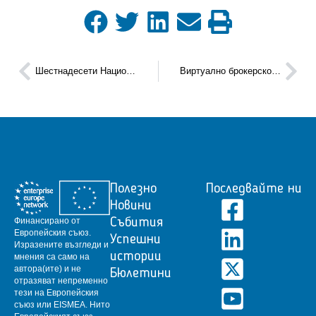
Шестнадесети Национален иновационен форум „Икономическа устойчивост чрез иновации“
Виртуално брокерско събитие „Klimahouse business match 2021“
Полезно
Последвайте ни
Новини
Финансирано от
Събития
Европейския съюз.
Успешни
Изразените възгледи и
истории
мнения са само на
автора(ите) и не
Бюлетини
отразяват непременно
тези на Европейския
съюз или EISMEA.
Нито