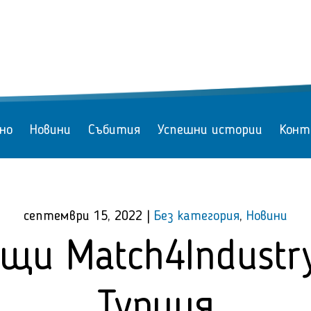
но
Новини
Събития
Успешни истории
Конт
септември 15, 2022
|
Без категория
,
Новини
ещи Match4Industr
Турция