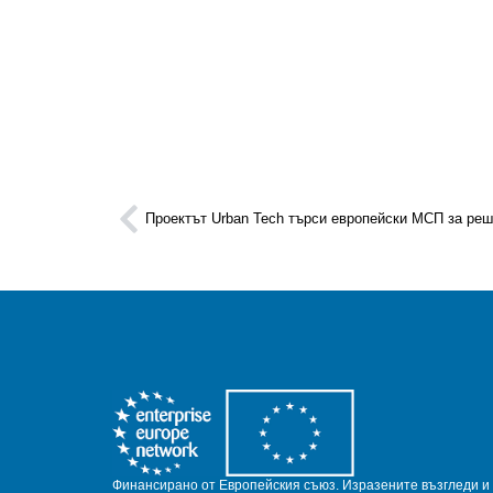
Проектът Urban Tech търси европейски МСП за реш
Финансирано от Европейския съюз.
Изразените възгледи и