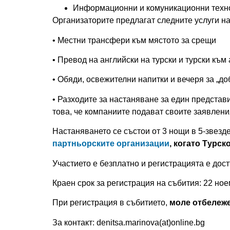
Информационни и комуникационни техн
Организаторите предлагат следните услуги на
• Местни трансфери към мястото за срещи
• Превод на английски на турски и турски към
• Обяди, освежителни напитки и вечеря за „д
• Разходите за настаняване за един представ
това, че компаниите подават своите заявлени
Настаняването се състои от 3 нощи в 5-звезд
партньорските организации
, когато Tурс
Участието е безплатно и регистрацията е дос
Краен срок за регистрация на събития: 22 ное
При регистрация в събитието,
моле отбележет
За контакт: denitsa.marinova(at)online.bg