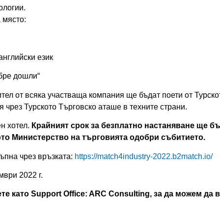
ологии.
 място:
 английски език
обре дошли“
ител от всяка участваща компания ще бъдат поети от Турск
я чрез Турското Търговско аташе в техните страни.
ен хотел.
Крайният срок за безплатно настаняване ще б
кото Mинистерство на търговията одобри събитието.
тъпна чрез връзката:
https://match4industry-2022.b2match.io/
мври 2022 г.
е като Support Office: ARC Consulting, за да можем да