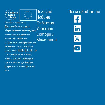
Полезно
Последвайте ни
Новини
Финансирано от
Събития
Европейския съюз.
Успешни
Изразените възгледи и
истории
мнения са само на
автора(ите) и не
Бюлетини
отразяват непременно
тези на Европейския
съюз или EISMEA.
Нито
Европейският съюз,
нито предоставящият
орган могат да бъдат
държани отговорни за
тях.