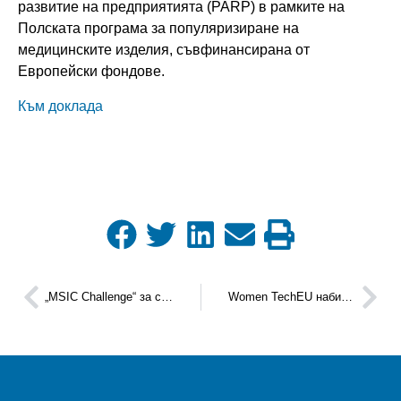
развитие на предприятията (PARP) в рамките на
Полската програма за популяризиране на
медицинските изделия, съвфинансирана от
Европейски фондове.
Към доклада
„MSIC Challenge“ за стартиращи фирми в технологиите за околна среда
Women TechEU набира участнички до 10 ноември