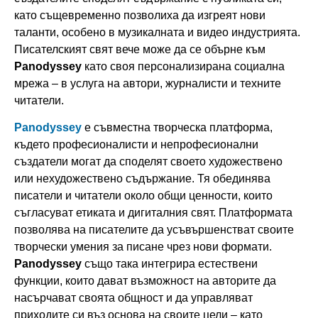
като същевременно позволиха да изгреят нови
таланти, особено в музикалната и видео индустрията.
Писателският свят вече може да се обърне към
Panodyssey
като своя персонализирана социална
мрежа – в услуга на автори, журналисти и техните
читатели.
Panodyssey
е съвместна творческа платформа,
където професионалисти и непрофесионални
създатели могат да споделят своето художествено
или нехудожествено съдържание. Тя обединява
писатели и читатели около общи ценности, които
съгласуват етиката и дигиталния свят. Платформата
позволява на писателите да усъвършенстват своите
творчески умения за писане чрез нови формати.
Panodyssey
също така интегрира естествени
функции, които дават възможност на авторите да
насърчават своята общност и да управляват
приходите си въз основа на своите цели – като