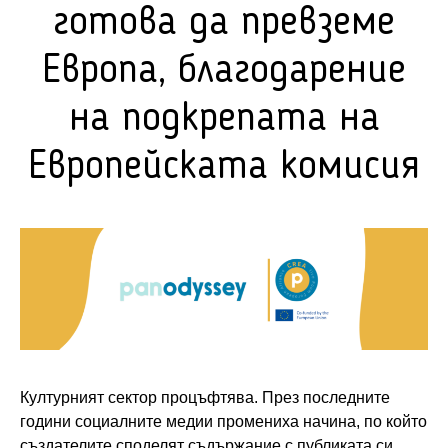
готова да превземе
Европа, благодарение
на подкрепата на
Европейската комисия
Културният сектор процъфтява. През последните
години социалните медии промениха начина, по който
създателите споделят съдържание с публиката си,