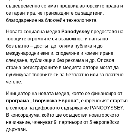
същевременно се имат предвид авторските права и
се гарантира, че транзакциите са защитени,
благодарение на блокчейн технологията.
Новата социална медия
Panodyssey
предоставя на
творците огромните си възможности напълно
безплатно – достъп до голяма публика и до
международни екипи, споделяне и коментиране,
следване, публикации без реклама и др. От своя
страна регистрираните в медията автори могат да
публикуват творбите си за безплатно или за платено
четене.
Инициатор на новата медия, която се финансира от
програма „Творческа Европа“
, е френският стартъп
в сектора на цифровото съдържание PANODYSSEY.
В консорциума, който ще осъществи новаторското
начинание, членуват 9 партньори от 5 европейски
държави.