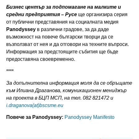
Бизнес център
за подпомагане на малките и
средни предприятия
–
Русе
ще организира серия
от публични представяния на социалната медия
Panodyssey
в различни градове, за да даде
възможност на повече български творци да се
възползват от нея и да отговори на техните въпроси.
Информация за предстоящите събития ще бъде
предоставяна своевременно.
****
За допълнителна информация моля да се обръщате
към Илиана Драганова, комуникационен мениджър
на проекта в БЦП МСП, на тел. 082 821472 и
i
.
draganova(at)
bscsme
.
eu
Повече за
Panodyssey:
Panodyssey Manifesto