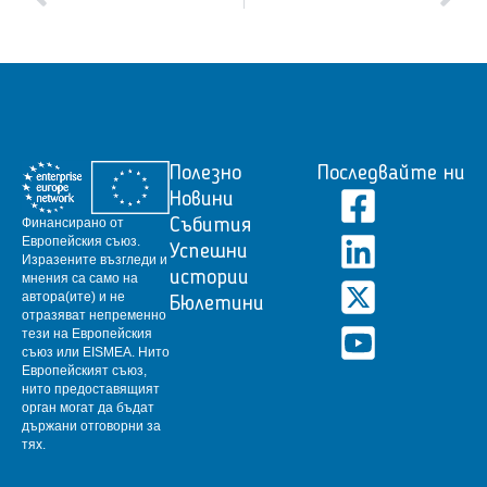
Полезно
Последвайте ни
Новини
Финансирано от
Събития
Европейския съюз.
Успешни
Изразените възгледи и
истории
мнения са само на
автора(ите) и не
Бюлетини
отразяват непременно
тези на Европейския
съюз или EISMEA.
Нито
Европейският съюз,
нито предоставящият
орган могат да бъдат
държани отговорни за
тях.