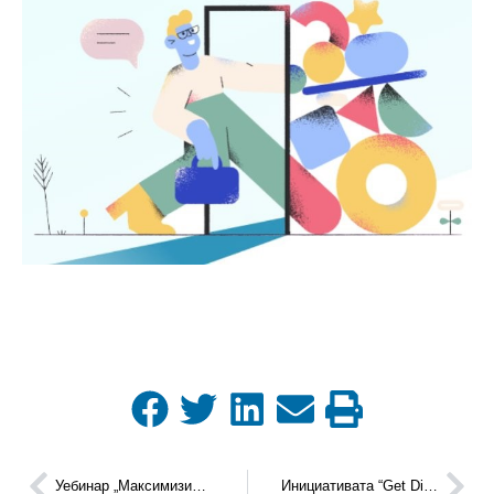
Уебинар „Максимизиране въздействието на резултатите на проектите по Хоризонт 2020“
Инициативата “Get Digital: Go Green & Be Resilient” предоставя възможности на МСП да промотират своите дигитални решения на европейска платформа, както и да получат подкрепа за скалирането на своя бизнес