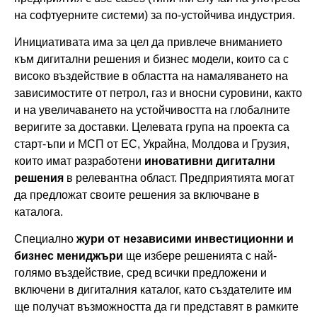
на софтуерните системи) за по-устойчива индустрия.
Инициативата има за цел да привлече вниманието
към дигитални решения и бизнес модели, които са с
високо въздействие в областта на намаляването на
зависимостите от петрол, газ и вносни суровини, както
и на увеличаването на устойчивостта на глобалните
веригите за доставки. Целевата група на проекта са
старт-ъпи и МСП от ЕС, Украйна, Молдова и Грузия,
които имат разработени
иновативни дигитални
решения
в релевантна област. Предприятията могат
да предложат своите решения за включване в
каталога.
Специално
жури от независими инвестиционни и
бизнес мениджъри
ще избере решенията с най-
голямо въздействие, сред всички предложени и
включени в дигиталния каталог, като създателите им
ще получат възможността да ги представят в рамките