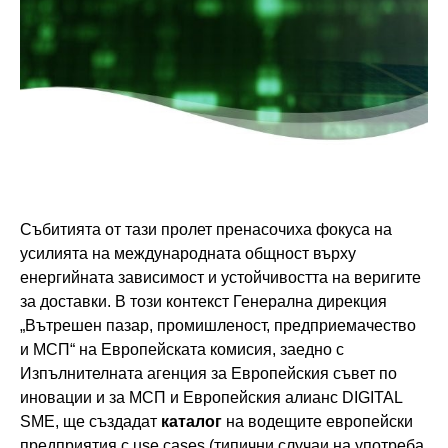
Събитията от тази пролет пренасочиха фокуса на
усилията на международната общност върху
енергийната зависимост и устойчивостта на веригите
за доставки. В този контекст Генерална дирекция
„Вътрешен пазар, промишленост, предприемачество
и МСП“ на Европейската комисия, заедно с
Изпълнителната агенция за Европейския съвет по
иновации и за МСП и Европейския алианс DIGITAL
SME, ще създадат
каталог
на водещите европейски
предприятия с use cases (типични случаи на употреба