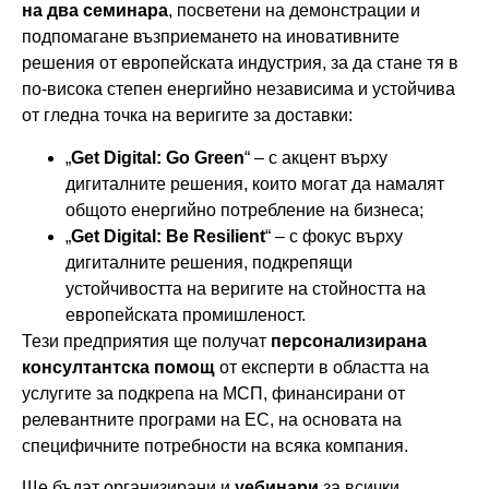
на два семинара
, посветени на демонстрации и
подпомагане възприемането на иновативните
решения от европейската индустрия, за да стане тя в
по-висока степен енергийно независима и устойчива
от гледна точка на веригите за доставки:
„
Get Digital: Go Green
“ – с акцент върху
дигиталните решения, които могат да намалят
общото енергийно потребление на бизнеса;
„
Get Digital:
Be Resilient
“ – с фокус върху
дигиталните решения, подкрепящи
устойчивостта на веригите на стойността на
европейската промишленост.
Тези предприятия ще получат
персонализирана
консултантска помощ
от експерти в областта на
услугите за подкрепа на МСП, финансирани от
релевантните програми на ЕС, на основата на
специфичните потребности на всяка компания.
Ще бъдат организирани и
уебинари
за всички