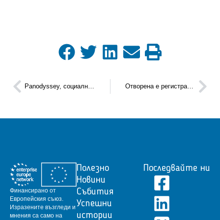
Panodyssey, социалната медия, посветена на творческото писане, готова да превземе Европа, благодарение на подкрепата на Европейската комисия
Отворена е регистрацията на European Research and Innovation Days 2022
Полезно
Последвайте ни
Новини
Финансирано от
Събития
Европейския съюз.
Успешни
Изразените възгледи и
истории
мнения са само на