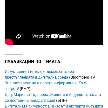
________
ПУБЛИКАЦИИ ПО ТЕМАТА:
Изкуственият интелект демократизира
престъпленията в дигитална среда
(Bloomberg TV)
Знанието вече не е просто информация. То е
защита!
(БНР)
Доц. Мариана Тодорова: Живеем в бъдещето, налага
се постоянна преадаптация
(БНР)
Дигиталната сигурност: Бизнесът и експерти обсъдиха