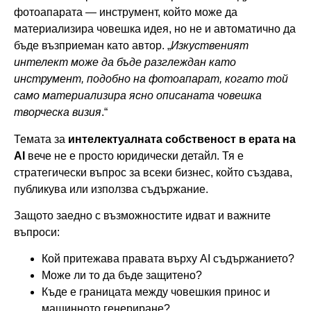
фотоапарата — инструмент, който може да
материализира човешка идея, но не и автоматично да
бъде възприеман като автор. „
Изкуственият
интелект може да бъде разглеждан като
инструмент, подобно на фотоапарат, когато той
само материализира ясно описаната човешка
творческа визия
.“
Темата за
интелектуалната собственост в ерата на
AI
вече не е просто юридически детайл. Тя е
стратегически въпрос за всеки бизнес, който създава,
публикува или използва съдържание.
Защото заедно с възможностите идват и важните
въпроси:
Кой притежава правата върху AI съдържанието?
Може ли то да бъде защитено?
Къде е границата между човешкия принос и
машинното генериране?