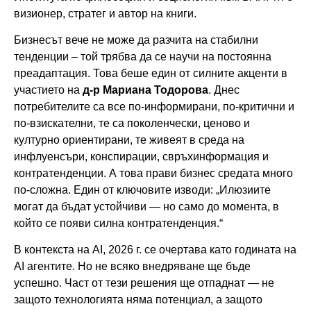
визионер, стратег и автор на книги.
Бизнесът вече не може да разчита на стабилни
тенденции – той трябва да се научи на постоянна
преадаптация. Това беше един от силните акценти в
участието на
д-р
Мариана Тодорова
. Днес
потребителите са все по-информирани, по-критични и
по-взискателни, те са поколенчески, ценово и
културно ориентирани, те живеят в среда на
инфлуенсъри, конспирации, свръхинформация и
контратенденции. А това прави бизнес средата много
по-сложна. Един от ключовите изводи: „Илюзиите
могат да бъдат устойчиви — но само до момента, в
който се появи силна контратенденция.“
В контекста на AI, 2026 г. се очертава като годината на
AI агентите. Но не всяко внедряване ще бъде
успешно. Част от тези решения ще отпаднат — не
защото технологията няма потенциал, а защото