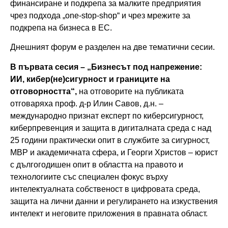
финансиране и подкрепа за малките предприятия
чрез подхода „one-stop-shop“ и чрез мрежите за
подкрепа на бизнеса в ЕС.
Днешният форум е разделен на две тематични сесии.
В първата сесия –
„Бизнесът под напрежение:
ИИ, кибер(не)сигурност и границите на
отговорността“,
на отговорите на публиката
отговаряха проф. д-р Илин Савов, д.н. –
международно признат експерт по киберсигурност,
киберпревенция и защита в дигиталната среда с над
25 години практически опит в службите за сигурност,
МВР и академичната сфера, и Георги Христов – юрист
с дългогодишен опит в областта на правото и
технологиите със специален фокус върху
интелектуалната собственост в цифровата среда,
защита на лични данни и регулирането на изкуствения
интелект и неговите приложения в правната област.