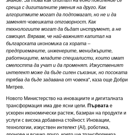
знание. За това как опитът на едно поколение се
среща с дигиталните умения на друго. Как
алгоритмите могат да подпомагат, но не и да
заменят човешката отговорност. Как
технологиите могат да бъдат инструмент, а не
самоцел. Вярвам, че най-важният капитал на
българската икономика са хората –
предприемачите, инженерите, мениджърите,
работниците, младите специалисти, които имат
смелостта да учат и да променят. Изкуственият
интелект може да бъде силен съюзник, но посоката
трябва да бъде задавана от човека
“, каза още Добри
Митрев.
Новото Министерство на иновациите и дигиталната
трансформация има две ясни цели.
Първата
е
ускорен икономически растеж, базиран на продукти и
услуги с висока добавена стойност. Иновации,
технологии, изкуствен интелект (AI), роботика,
дронове и всичко друго, което ще трансформира