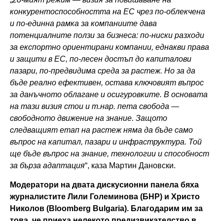
конкурентоспособността на ЕС чрез по-облекчена
и по-единна рамка за компаниите дава
потенциалните ползи за бизнеса: по-ниски разходи
за експортно ориентирани компании, еднакви права
и защити в ЕС, по-лесен достъп до капиталови
пазари, по-предвидима среда за растеж. Но за да
бъде реално ефективен, остава ключовият въпрос
за данъчното облагане и осигуровките. В основата
на тази визия стои и т.нар. пета свобода —
свободното движение на знание. Защото
следващият етап на растеж няма да бъде само
въпрос на капитал, пазари и инфраструктура. Той
ще бъде въпрос на знание, технологии и способност
за бърза адаптация
“, каза Мартин Дановски.
Модератори на двата дискусионни панела бяха
журналистите Лили Големинова (БНР) и Христо
Николов (
Bloomberg Bulgaria
). Благодарим им за
това, че приеха нелекото предизвикателство в