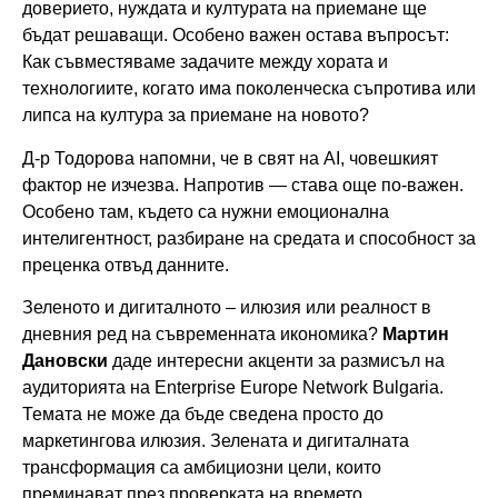
доверието, нуждата и културата на приемане ще
бъдат решаващи. Особено важен остава въпросът:
Как съвместяваме задачите между хората и
технологиите, когато има поколенческа съпротива или
липса на култура за приемане на новото?
Д-р Тодорова напомни, че в свят на AI, човешкият
фактор не изчезва. Напротив — става още по-важен.
Особено там, където са нужни емоционална
интелигентност, разбиране на средата и способност за
преценка отвъд данните.
Зеленото и дигиталното – илюзия или реалност в
дневния ред на съвременната икономика?
Мартин
Дановски
даде интересни акценти за размисъл на
аудиторията на Enterprise Europe Network Bulgaria.
Темата не може да бъде сведена просто до
маркетингова илюзия. Зелената и дигиталната
трансформация са амбициозни цели, които
преминават през проверката на времето,