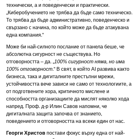
технически, а и поведенчески и практически.
„Киберобучението не трябва да бъде само техническо.
То трябва да бъде административно, поведенческо и
свързано с начина, по който може да бъде атакувана
една компания.“
Може би най-силното послание от панела беше, че
абсолютна сигурност не съществува. Но
отговорността – да. „
100% сигурност няма, но има
100% отговорност
.“ В свят, в който AI развива както
бизнеса, така и дигиталните престъпни мрежи,
устойчивостта вече зависи не само от технологиите, а
от подготвените хора, критичното мислене и
способността организациите да мислят няколко хода
напред. Проф. д-р Илин Савов напомни, че
дигиталната защита започва от знанието,
поведението и отговорността на всеки един от нас.
Георги Христов
постави фокус върху една от най-