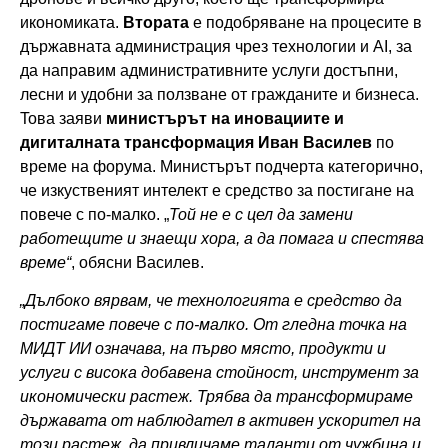
икономиката.
Втората
е подобряване на процесите в
държавната администрация чрез технологии и AI, за
да направим административните услуги достъпни,
лесни и удобни за ползване от гражданите и бизнеса.
Toва заяви
министърът на иновациите и
дигиталната трансформация Иван Василев
по
време на форума. Министърът подчерта категорично,
че изкуственият интелект е средство за постигане на
повече с по-малко. „
Той не е с цел да замени
работещите и знаещи хора, а да помага и спестява
време“
, обясни Василев.
„Дълбоко вярвам, че технологията е средство да
постигаме повече с по-малко. От гледна точка на
МИДТ ИИ означава, на първо място, продукти и
услуги с висока добавена стойност, инструмент за
икономически растеж. Трябва да трансформираме
държавата от наблюдател в активен ускорител на
този растеж, да привличаме таланти от чужбина и