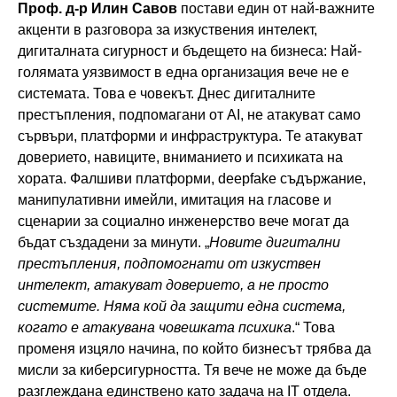
Проф. д-р Илин Савов
постави един от най-важните
акценти в разговора за изкуствения интелект,
дигиталната сигурност и бъдещето на бизнеса: Най-
голямата уязвимост в една организация вече не е
системата. Това е човекът. Днес дигиталните
престъпления, подпомагани от AI, не атакуват само
сървъри, платформи и инфраструктура. Те атакуват
доверието, навиците, вниманието и психиката на
хората. Фалшиви платформи, deepfake съдържание,
манипулативни имейли, имитация на гласове и
сценарии за социално инженерство вече могат да
бъдат създадени за минути. „
Новите дигитални
престъпления, подпомогнати от изкуствен
интелект, атакуват доверието, а не просто
системите. Няма кой да защити една система,
когато е атакувана човешката психика
.“ Това
променя изцяло начина, по който бизнесът трябва да
мисли за киберсигурността. Тя вече не може да бъде
разглеждана единствено като задача на IT отдела.