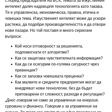
Според председателя на БСК, темата за изкуствения
интелект далеч надхвърля технологията като такава.
Тя е управленска, икономическа, правна, етична и
човешка тема. Изкуственият интелект може да ускори
растежа, да подобри производителността и да отвори
нови пазари. Но той поставя и много сериозни
въпроси:
Кой носи отговорност за решенията,
подпомогнати от алгоритми?
Как се защитава чувствителната информация?
Как да си осигурим по-голяма сигурност чрез
превенция?
Как се запазва човешката преценка?
Как малките и средните предприятия могат да
внедряват нови технологии, без да бъдат
претоварени от сложност, разходи и регулации?
„
Днес говорим не само за управление на енергия,
суровини и финанси. Говорим и за управление на