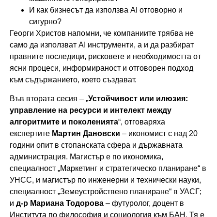
И как бизнесът да използва AI отговорно и
сигурно?
Георги Христов напомни, че компаниите трябва не
само да използват AI инструменти, а и да разбират
правните последици, рисковете и необходимостта от
ясни процеси, информираност и отговорен подход
към съдържанието, което създават.
Във втората сесия – „
Устойчивост или илюзия:
управление на ресурси и интелект между
алгоритмите и поколенията
“, отговаряха
експертите
Мартин Дановски
– икономист с над 20
години опит в стопанската сфера и държавната
администрация. Магистър е по икономика,
специалност „Маркетинг и стратегическо планиране“ в
УНСС, и магистър по инженерни и технически науки,
специалност „Земеустройствено планиране“ в УАСГ;
и
д-р Мариана Тодорова
– футуролог, доцент в
Института по философия и социология към БАН. Тя е