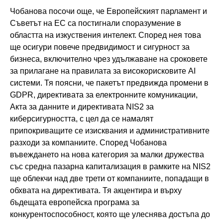
Чобанова посочи още, че Европейският парламент и
Съветът на ЕС са постигнали споразумение в
областта на изкуствения интелект. Според нея това
ще осигури повече предвидимост и сигурност за
бизнеса, включително чрез удължаване на сроковете
за прилагане на правилата за високорисковите AI
системи. Тя поясни, че пакетът предвижда промени в
GDPR, директивата за електронните комуникации,
Акта за данните и директивата NIS2 за
киберсигурността, с цел да се намалят
припокриващите се изисквания и административните
разходи за компаниите. Според Чобанова
въвеждането на нова категория за малки дружества
със средна пазарна капитализация в рамките на NIS2
ще облекчи над две трети от компаниите, попадащи в
обхвата на директивата. Тя акцентира и върху
бъдещата европейска програма за
конкурентоспособност, която ще улеснява достъпа до