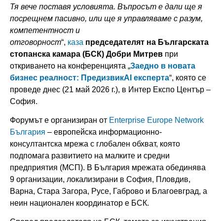
Тя вече поставя условията. Въпросът е дали ще я
посрещнем пасивно, или ще я управляваме с разум,
компетентност и
отговорност
“,
каза
председателят на Българската
стопанска камара (БСК) Добри Митрев
при
откриването на конференцията „
Заедно в новата
бизнес реалност: ПредизвикAI експерта
“, която се
проведе днес (21 май 2026 г.), в Интер Експо Център –
София.
Форумът е организиран от
Enterprise Europe Network
България
– европейска информационно-
консултантска мрежа с глобален обхват, която
подпомага развитието на малките и средни
предприятия (МСП). В България мрежата обединява
9 организации, локализирани в София, Пловдив,
Варна, Стара Загора, Русе, Габрово и Благоевград, а
неин национален координатор е БСК.