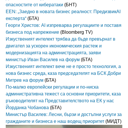
опасностите от кибератаки
(БНТ)
EEN: „Заедно в новата бизнес реалност: ПредизвикAI
експерта“
(БТА)
Георги Христов: AI изпреварва регулациите и поставя
бизнеса под напрежение
(Bloomberg TV)
Изкуственият интелект трябва да бъде превърнат в
двигател за ускорен икономическия растеж и
модернизацията на администрацията, заяви
министър Иван Василев на форум
(БТА)
Изкуственият интелект вече не е просто технология, а
нова бизнес среда, каза председателят на БСК Добри
Митрев на форум
(БТА)
По-малко европейски регулации и по-ниска
административна тежест са основни приоритети, каза
ръководителят на Представителството на ЕК у нас
Йорданка Чобанова
(БТА)
Министър Василев: Лесни, бързи и достъпни услуги за
гражданите и бизнеса е наш водещ приоритет
(МИДТ)