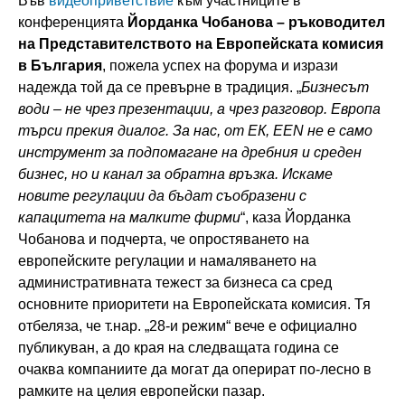
Във
видеоприветствие
към участниците в
конференцията
Йорданка Чобанова – ръководител
на Представителството на Европейската комисия
в България
, пожела успех на форума и изрази
надежда той да се превърне в традиция. „
Би
знесът
води – не чрез презентации, а чрез разговор. Европа
търси прекия диалог. За нас, от ЕК,
EEN
не е само
инструмент за подпомагане на дребния и среден
бизнес, но и канал за обратна връзка. Искаме
новите регулации да бъдат съобразени с
капацитета на малките фирми
“, каза Йорданка
Чобанова и подчерта, че опростяването на
европейските регулации и намаляването на
административната тежест за бизнеса са сред
основните приоритети на Европейската комисия. Тя
отбеляза, че т.нар. „28-и режим“ вече е официално
публикуван, а до края на следващата година се
очаква компаниите да могат да оперират по-лесно в
рамките на целия европейски пазар.