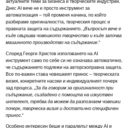
актуалните теми за бизнеса и творческите индустрии.
Днес AI вече не е просто инструмент за
автоматизация – той променя начина, по който
разбираме оригиналността, творческия процес и
правната защита на съдържанието. „
Въпросът вече е
къде свършва човешкото творчество и къде започва
машинното производство на съдържание
.“
Според Георги Христов използването на AI
инструмент само по себе си не означава автоматично,
че съдържанието подлежи на авторскоправна защита.
Все по-важен става човешкият принос – творческата
визия, конкретните насоки и индивидуалният почерк
зад процеса. „
За да говорим за оригиналност при
съдържание, създадено с помощта на изкуствен
интелект, трябва да можем да разпознаем човешки
почерк, творческа визия и достатъчно специфичен
принос
.“
Особено интересен беше и паралелът между AI и