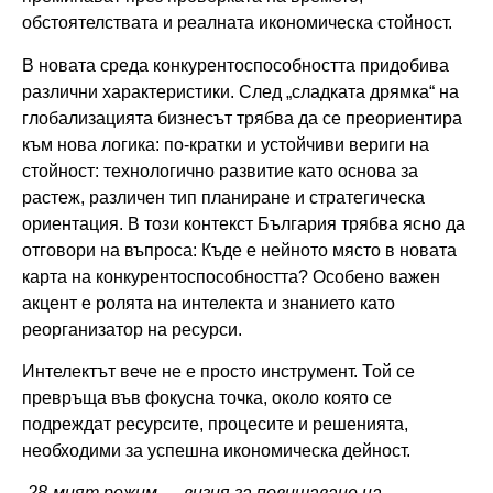
обстоятелствата и реалната икономическа стойност.
В новата среда конкурентоспособността придобива
различни характеристики. След „сладката дрямка“ на
глобализацията бизнесът трябва да се преориентира
към нова логика: по-кратки и устойчиви вериги на
стойност: технологично развитие като основа за
растеж, различен тип планиране и стратегическа
ориентация. В този контекст България трябва ясно да
отговори на въпроса: Къде е нейното място в новата
карта на конкурентоспособността? Особено важен
акцент e ролята на интелекта и знанието като
реорганизатор на ресурси.
Интелектът вече не е просто инструмент. Той се
превръща във фокусна точка, около която се
подреждат ресурсите, процесите и решенията,
необходими за успешна икономическа дейност.
„
28-мият режим — визия за повишаване на