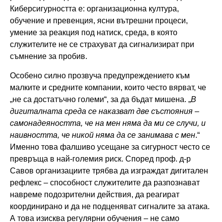
Киберсигурността е: организационна култура,
обучение и превенция, ясни вътрешни процеси,
умение за реакция под натиск, среда, в която
служителите не се страхуват да сигнализират при
съмнение за пробив.
Особено силно прозвуча предупреждението към
малките и средните компании, които често вярват, че
„не са достатъчно големи“, за да бъдат мишена. „
В
дигиталната среда се наказват две състояния –
самонадеяността, че на мен няма да ми се случи, и
наивността, че никой няма да се занимава с мен
.“
Именно това фалшиво усещане за сигурност често се
превръща в най-големия риск. Според проф. д-р
Савов организациите трябва да изграждат дигитален
рефлекс – способност служителите да разпознават
навреме подозрителни действия, да реагират
координирано и да не подценяват сигналите за атака.
А това изисква регулярни обучения – не само