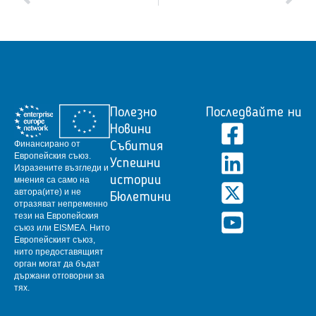
Полезно
Последвайте ни
Новини
Финансирано от
Събития
Европейския съюз.
Успешни
Изразените възгледи и
истории
мнения са само на
автора(ите) и не
Бюлетини
отразяват непременно
тези на Европейския
съюз или EISMEA.
Нито
Европейският съюз,
нито предоставящият
орган могат да бъдат
държани отговорни за
тях.