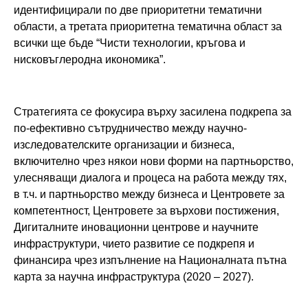
идентифицирали по две приоритетни тематични
области, а третата приоритетна тематична област за
всички ще бъде “Чисти технологии, кръгова и
нисковъглеродна икономика”.
Стратегията се фокусира върху засилена подкрепа за
по-ефективно сътрудничество между научно-
изследователските организации и бизнеса,
включително чрез някои нови форми на партньорство,
улесняващи диалога и процеса на работа между тях,
в т.ч. и партньорство между бизнеса и Центровете за
компетентност, Центровете за върхови постижения,
Дигиталните иновационни центрове и научните
инфраструктури, чието развитие се подкрепя и
финансира чрез изпълнение на Националната пътна
карта за научна инфраструктура (2020 – 2027).