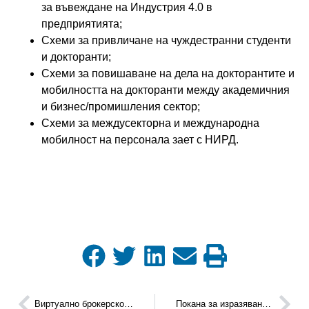
за въвеждане на Индустрия 4.0 в
предприятията;
Схеми за привличане на чуждестранни студенти
и докторанти;
Схеми за повишаване на дела на докторантите и
мобилността на докторанти между академичния
и бизнес/промишления сектор;
Схеми за междусекторна и международна
мобилност на персонала зает с НИРД.
Виртуално брокерско събитие „Klimahouse business match 2021“
Покана за изразяване на интерес за участие на граничните региони в пилотни проекти за преодоляване на бариерите пред трансграничните бизнес дейности