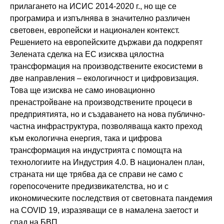
прилагането на ИСИС 2014-2020 г., но ще се
програмира и изпълнява в значително различен
световен, европейски и национален контекст.
Решението на европейските държави да подкрепят
Зелената сделка на ЕС изисква цялостна
трансформация на производствените екосистеми в
две направления – екологичност и цифровизация.
Това ще изисква не само иновационно
пренастройване на производствените процеси в
предприятията, но и създаването на нова публично-
частна инфраструктура, позволяваща както преход
към екологична енергия, така и цифрова
трансформация на индустрията с помощта на
технологиите на Индустрия 4.0. В национален план,
страната ни ще трябва да се справи не само с
горепосочените предизвикателства, но и с
икономическите последствия от световната пандемия
на COVID 19, изразяващи се в намалена заетост и
спад на БВП.