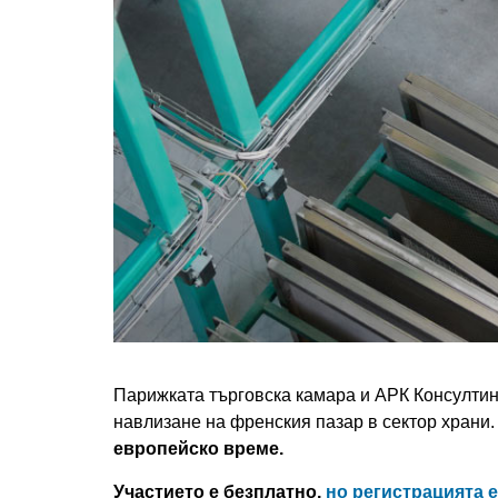
Парижката търговска камара и АРК Консултин
навлизане на френския пазар в сектор храни
европейскo време.
Участието е безплатно,
но регистрацията 