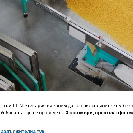
г към EEN-България ви каним да се присъедините към без
. Уебинарът ще се проведе на
3 октомври, през платформ
е задължителна тук