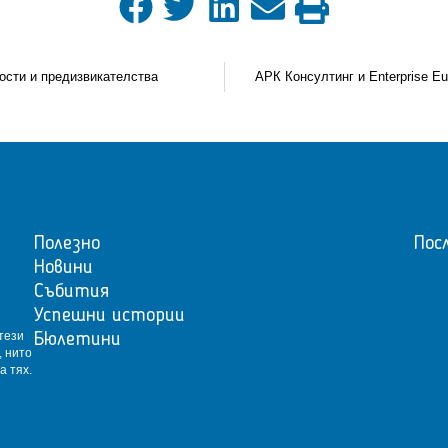
ости и предизвикателства
Полезно
Пос
Новини
Събития
Успешни истории
тези
Бюлетини
, нито
а тях.