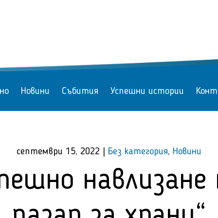
но
Новини
Събития
Успешни истории
Конт
септември 15, 2022
|
Без категория
,
Новини
спешно навлизане 
пазар за храни“