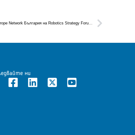
АРК Консултинг и Enterprise Еurope Network България на Robotics Strategy Forum 2022 – Raising the next generation
ледвайте ни