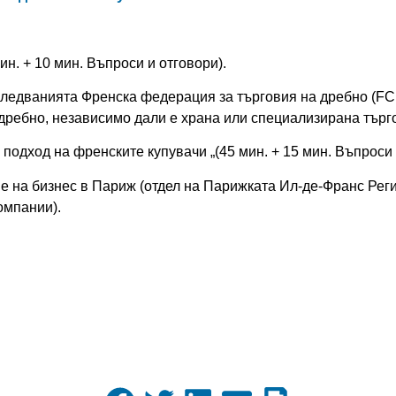
ин. + 10 мин. Въпроси и отговори).
следванията
Френска федерация за търговия на дребно (FC
дребно, независимо дали е храна или специализирана търго
подход на френските купувачи „(45 мин. + 15 мин. Въпроси 
е на бизнес в Париж (отдел на Парижката Ил-де-Франс Реги
омпании).