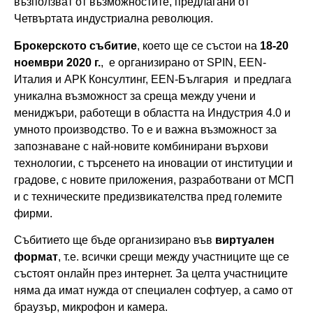
възползват от възможностите, предлагани от
Четвъртата индустриална революция.
Брокерското събитие
, което ще се състои на
18-20
ноември 2020 г.
, е организирано от SPIN, ЕЕN-
Италия и АРК Консултинг, ЕЕN-България и предлага
уникална възможност за среща между учени и
мениджъри, работещи в областта на Индустрия 4.0 и
умното производство. То е и важна възможност за
запознаване с най-новите комбинирани върхови
технологии, с търсенето на иновации от институции и
градове, с новите приложения, разработвани от МСП
и с техническите предизвикателства пред големите
фирми.
Събитието ще бъде организирано във
виртуален
формат
, т.е. всички срещи между участниците ще се
състоят онлайн през интернет. За целта участниците
няма да имат нужда от специален софтуер, а само от
браузър, микрофон и камера.