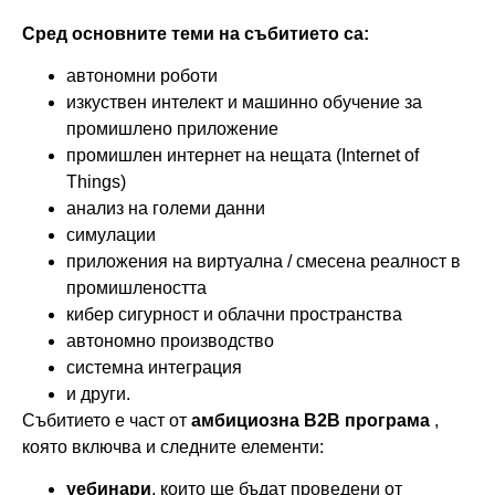
Сред основните теми на събитието са:
автономни роботи
изкуствен интелект и машинно обучение за
промишлено приложение
промишлен интернет на нещата (Internet of
Things)
анализ на големи данни
симулации
приложения на виртуална / смесена реалност в
промишлеността
кибер сигурност и облачни пространства
автономно производство
системна интеграция
и други.
Събитието е част от
амбициозна
B2B
програма
,
която включва и следните елементи:
уебинари
, които ще бъдат проведени от