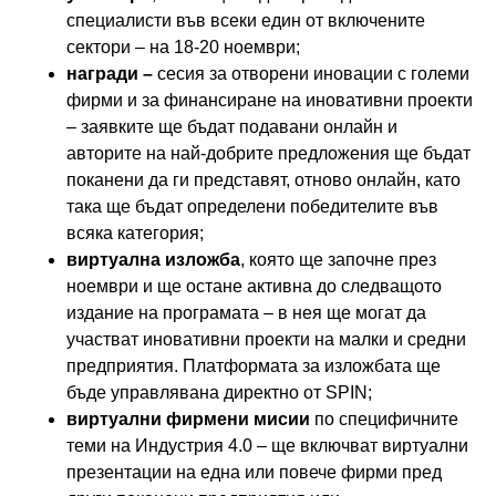
специалисти във всеки един от включените
сектори – на 18-20 ноември;
награди –
сесия за отворени иновации с големи
фирми и за финансиране на иновативни проекти
– заявките ще бъдат подавани онлайн и
авторите на най-добрите предложения ще бъдат
поканени да ги представят, отново онлайн, като
така ще бъдат определени победителите във
всяка категория;
виртуална изложба
, която ще започне през
ноември и ще остане активна до следващото
издание на програмата – в нея ще могат да
участват иновативни проекти на малки и средни
предприятия. Платформата за изложбата ще
бъде управлявана директно от SPIN;
виртуални фирмени мисии
по специфичните
теми на Индустрия 4.0 – ще включват виртуални
презентации на една или повече фирми пред