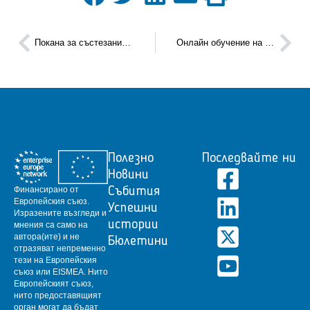
Покана за състезание за възникващи технологии
Онлайн обучение на тема „Интелектуалната собственост в подкрепа на международната търговия“, 10.09.2020 г.
Полезно
Последвайте ни
Новини
Финансирано от
Събития
Европейския съюз.
Успешни
Изразените възгледи и
истории
мнения са само на
автора(ите) и не
Бюлетини
отразяват непременно
тези на Европейския
съюз или EISMEA.
Нито
Европейският съюз,
нито предоставящият
орган могат да бъдат