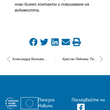
нови бизнес контакти и повишаване на
видимостта
.
Александра Велкова: Една от причините фирмата ни да се радва на толкова многобройни нови бизнес партньорства е именно участието в конкурса „Иновативно предприятие на 2021 година“
Кристин Пейчева: Ползите да си носител на награда от конкурса „Иновативно предприятие на годината“ не са за подценяване – те допълват перфектно профила на дадено предприятие, а това е едно от най-важните неща, както за инвеститори, така и за програми за финансиране и клиенти.
Полезно
Последвайте ни
Новини