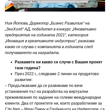
Ния Йотова, Директор „Бизнес Развитие“ на
„ЗенХолд“ АД, победител в конкурс „Иновативно
предприятие на годината 2021“, категория
„Иновация в креативните индустрии“, разказва
какво се случва с компанията в годината след
получаването на наградата.
Разкажете ни какво се случи с Вашия проект
тази година?
През 2022 г., следваме 2 линии на продуктово
развитие:
– Продължаваме да се развиваме по вече
установения път на разработка на виртуални
преживявания по задание на големи международни
клиенти. Два от проектите ни, които разработихме за
City Nen – Мачу Пикчу и Гробницата на Нефертари, са