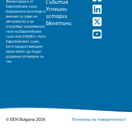
Финансирано от
Събития
Европейския съюз.
Успешни
Изразените възгледи и
истории
мнения са само на
автора(ите) и не
Бюлетини
отразяват непременно
тези на Европейския
съюз или EISMEA.
Нито
Европейският съюз,
нито предоставящият
орган могат да бъдат
държани отговорни за
тях.
© EEN Bulgaria 2026
Политика на поверителност