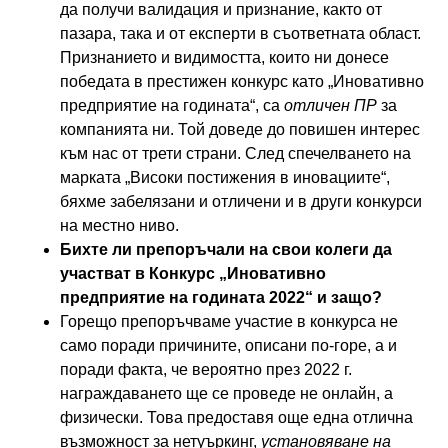
да получи валидация и признание, както от
пазара, така и от експерти в съответната област.
Признанието и видимостта, които ни донесе
победата в престижен конкурс като „Иновативно
предприятие на годината“, са
отличен ПР
за
компанията ни. Той доведе до повишен интерес
към нас от трети страни. След спечелването на
марката „Високи постижения в иновациите“,
бяхме забелязани и отличени и в други конкурси
на местно ниво.
Бихте ли препоръчали на свои колеги да
участват в Конкурс „Иновативно
предприятие на годината 2022“ и защо?
Горещо препоръчваме участие в конкурса не
само поради причините, описани по-горе, а и
поради факта, че вероятно през 2022 г.
награждаването ще се проведе не онлайн, а
физически. Това предоставя още една отлична
възможност за нетуъркинг,
установяване на