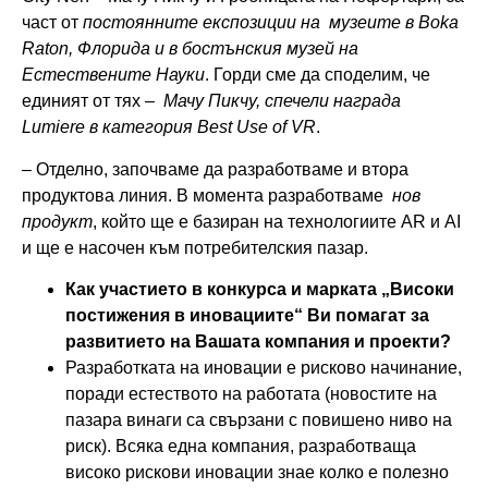
част от
постоянните експозиции на музеите в Boka
Raton, Флорида и в бостънския музей на
Естествените Науки
. Горди сме да споделим, че
единият от тях –
Мачу Пикчу, спечели награда
Lumiere в категория Best Use of VR
.
– Отделно, започваме да разработваме и втора
продуктова линия. В момента разработваме
нов
продукт
, който ще е базиран на технологиите AR и AI
и ще е насочен към потребителския пазар.
Как участието в конкурса и марката „Високи
постижения в иновациите“ Ви помагат за
развитието на Вашата компания и проекти?
Разработката на иновации е рисково начинание,
поради естеството на работата (новостите на
пазара винаги са свързани с повишено ниво на
риск). Всяка една компания, разработваща
високо рискови иновации знае колко е полезно