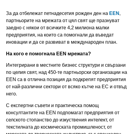
За да отбележат петнадесетия рожден ден на
EEN
,
партньорите на мрежата от цял свят ще празнуват
заедно с някои от всичките 4,2 милиона малки
предприятия, на които са помогнали да въведат
иновации и да се развиват в международен план.
На кого е помогнала
EEN
мрежата?
Интегрирани в местните бизнес структури и свързани
по целия свят, над 450-те партньорски организации на
EEN са в отлична позиция да подкрепят предприятия
от най-различни сектори от всяко кътче на ЕС и отвъд
него.
С експертни съвети и практическа помощ
консултантите на EEN подпомагат предприятия от
селското стопанство до изкуствения интелект, от
текстилната до космическата промишленост, от