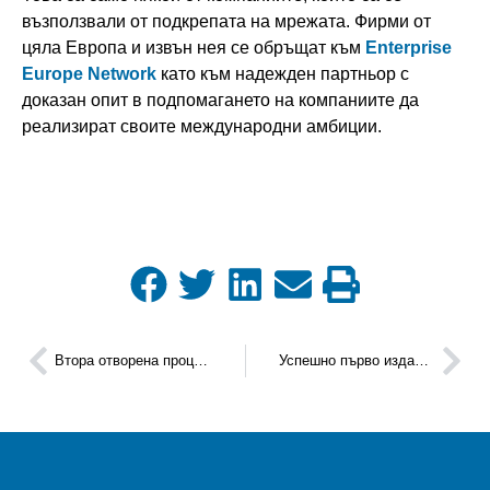
възползвали от подкрепата на мрежата. Фирми от
цяла Европа и извън нея се обръщат към
E
nterprise
Europe Network
като към надежден партньор с
доказан опит в подпомагането на компаниите да
реализират своите международни амбиции.
Втора отворена процедура по инициативата MIND4MACHINES
Успешно първо издание на Академия „Иновации в агробизнеса“