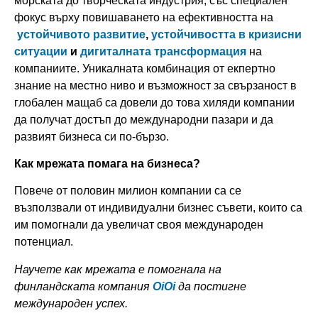
морската до творческата индустрия, със специален
фокус върху повишаването на ефективността на
устойчивото развитие
,
устойчивостта в кризисни
ситуации
и
дигиталната трансформация
на
компаниите. Уникалната комбинация от екпертно
знание на местно ниво и възможност за свързаност в
глобален мащаб са довели до това хиляди компании
да получат достъп до международни пазари и да
развият бизнеса си по-бързо.
Как мрежата помага на бизнеса?
Повече от половин милион компании са се
възползвали от индивидуални бизнес съвети, които са
им помогнали да увеличат своя международен
потенциал.
Научете как мрежата е помогнала на
финландската компания
OiOi
да постигне
международен успех.