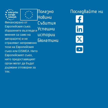
Полезно
Последвайте ни
Новини
Финансирано от
Събития
Европейския съюз.
Успешни
Изразените възгледи и
истории
мнения са само на
автора(ите) и не
Бюлетини
отразяват непременно
тези на Европейския
съюз или EISMEA.
Нито
Европейският съюз,
нито предоставящият
орган могат да бъдат
държани отговорни за
тях.