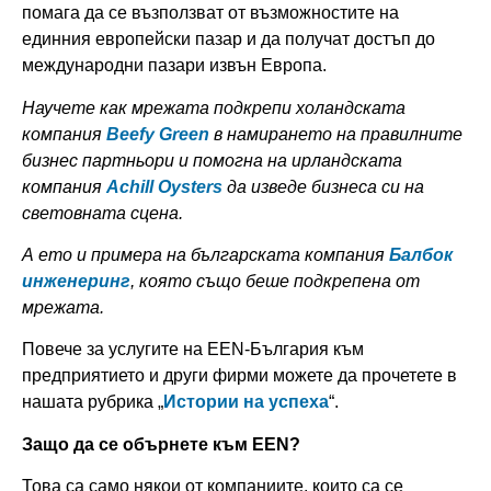
помага да се възползват от възможностите на
единния европейски пазар и да получат достъп до
международни пазари извън Европа.
Научете как мрежата подкрепи холандската
компания
Beefy Green
в намирането на правилните
бизнес партньори и помогна на ирландската
компания
Achill Oysters
да изведе бизнеса си на
световната сцена.
А ето и примера на българската компания
Балбок
инженеринг
, която също беше подкрепена от
мрежата.
Повече за услугите на ЕЕN-България към
предприятието и други фирми можете да прочетете в
нашата рубрика „
Истории на успеха
“.
Защо да се обърнете към
EEN
?
Това са само някои от компаниите, които са се