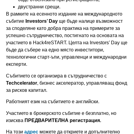
двустранни срещи.
В рамките на eсенното издание на международното
събитие
Investors’ Day
ще бъде налице възможност
за споделяне като добра практика на примерите за
успешно сътрудничество, постигнато на основата на
участието в Hack4reSTART. Целта на Investors’ Day ще
бъде да събере на едно място инвеститори,
технологични старт-ъпи, управленци и международни
експерти.
Събитието се организира в сътрудничество с
Techcelerator
, бизнес акселератор, управляващ фонд
за рисков капитал.
Работният език на събитието е английски.
Участието в брокерското събитие е безплатно, но
изисква
ПРЕДВАРИТЕЛНА регистрация.
На този
адрес
можете да откриете и допълнително