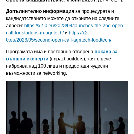
Допълнително информация
за процедурата и
кандидатстването можете да откриете на следните
адреси:
https://x2-0.eu/2023/04/launches-the-2nd-open-
call-for-startups-in-agritech/
и
https://x2-
0.eu/2023/05/second-open-call-agritech-foodtech/
Програмата има и постоянно отворена
покана за
външни експерти
(impact builders), която вече
наброява над 100 лица и предоставя чудесни
възможности за networking.