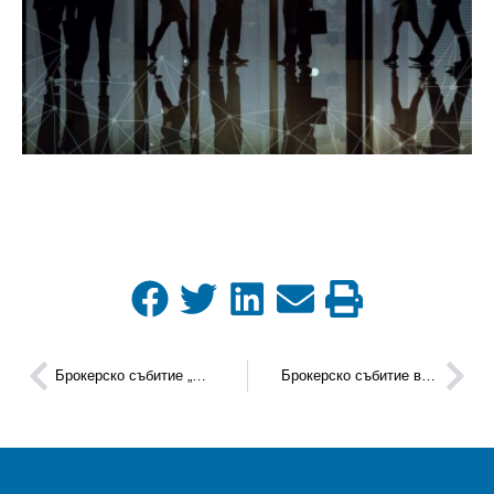
Брокерско събитие „Hack4reSTART“ с възможности за срещи с инвеститори
Брокерско събитие в областта на кръговата икономика в рамките на „FORWARD GREEN Expo“