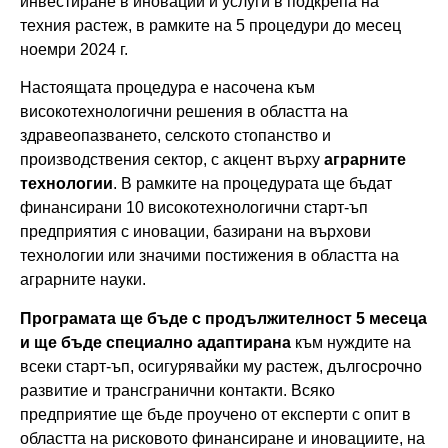
инвестиране в иновации и услуги в подкрепа на
техния растеж, в рамките на 5 процедури до месец
ноемри 2024 г.
Настоящата процедура е насочена към
високотехнологични решения в областта на
здравеопазването, селското стопанство и
производствения сектор, с акцент върху
аграрните
технологии
. В рамките на процедурата ще бъдат
финансирани 10 високотехнологични старт-ъп
предприятия с иновации, базирани на върхови
технологии или значими постижения в областта на
аграрните науки.
Програмата ще бъде с продължителност 5 месеца
и ще бъде специално адаптирана
към нуждите на
всеки старт-ъп, осигурявайки му растеж, дългосрочно
развитие и трансгранични контакти. Всяко
предприятие ще бъде проучено от експерти с опит в
областта на рисковото финансиране и иновациите, на