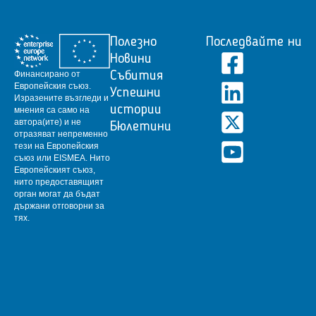
Полезно
Последвайте ни
Новини
Финансирано от
Събития
Европейския съюз.
Успешни
Изразените възгледи и
истории
мнения са само на
автора(ите) и не
Бюлетини
отразяват непременно
тези на Европейския
съюз или EISMEA.
Нито
Европейският съюз,
нито предоставящият
орган могат да бъдат
държани отговорни за
тях.