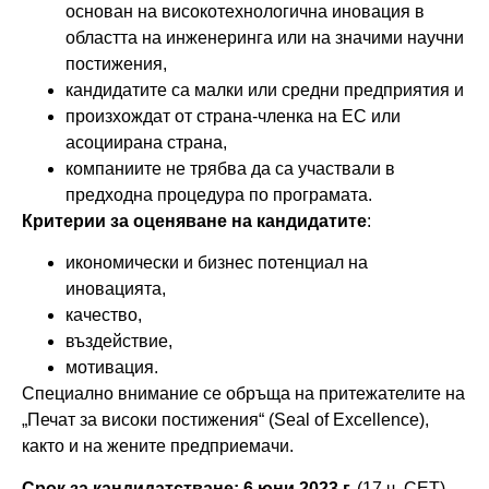
основан на високотехнологична иновация в
областта на инженеринга или на значими научни
постижения,
кандидатите са малки или средни предприятия и
произхождат от страна-членка на ЕС или
асоциирана страна,
компаниите не трябва да са участвали в
предходна процедура по програмата.
Критерии за оценяване на кандидатите
:
икономически и бизнес потенциал на
иновацията,
качество,
въздействие,
мотивация.
Специално внимание се обръща на притежателите на
„Печат за високи постижения“ (Seal of Excellence),
както и на жените предприемачи.
Срок за кандидатстване: 6 юни 2023 г.
(17 ч. СЕТ).