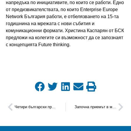
напредъка по инициативите, по които се работи. Едно
от предизвикателствата, по които Enterprise Europe
Network България работи, е отбелязването на 15-та
годишнина на мрежата с нови събития и
комуникационни формати. Христина Каспарян от БСК
предложи на колегите си възможност да се запознаят
с концепцията Future thinking.
Четири български предприятия, клиенти на EEN-България, са включени в европейски каталог за енергийно ефективни иновативни решения
Започна приемът в магистърска програма „Иновации и дигитална трансформация на агробизнеса“ в Стопански факултет на СУ