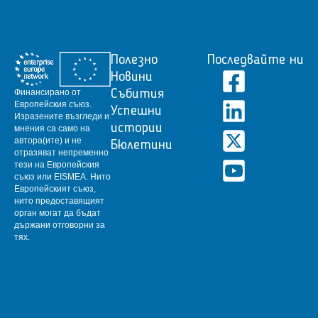
Полезно
Последвайте ни
Новини
Финансирано от
Събития
Европейския съюз.
Успешни
Изразените възгледи и
истории
мнения са само на
автора(ите) и не
Бюлетини
отразяват непременно
тези на Европейския
съюз или EISMEA.
Нито
Европейският съюз,
нито предоставящият
орган могат да бъдат
държани отговорни за
тях.