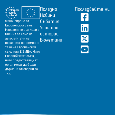
Полезно
Последвайте ни
Новини
Финансирано от
Събития
Европейския съюз.
Успешни
Изразените възгледи и
истории
мнения са само на
автора(ите) и не
Бюлетини
отразяват непременно
тези на Европейския
съюз или EISMEA.
Нито
Европейският съюз,
нито предоставящият
орган могат да бъдат
държани отговорни за
тях.