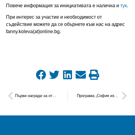
Повече информация за инициативата е налична и
тук
.
При интерес за участие и необходимост от
съдействие можете да се обърнете към нас на адрес
fanny.koleva(at)online.bg.
Първи награди за отличаване на малки и средни предприятия, използващи интелектуална собственост – WIPO Global Awards
Програма „София избира зеленото“ набира предложения за проекти