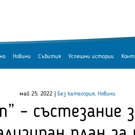
но
Новини
Събития
Успешни истории
Конт
май 25, 2022
|
Без категория
,
Новини
an” – състезание 
ализиран план за 