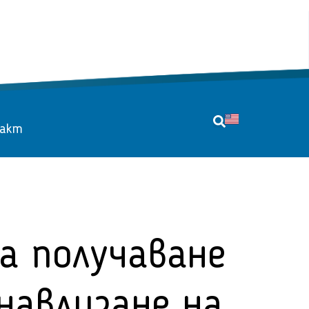
акт
за получаване
навлизане на