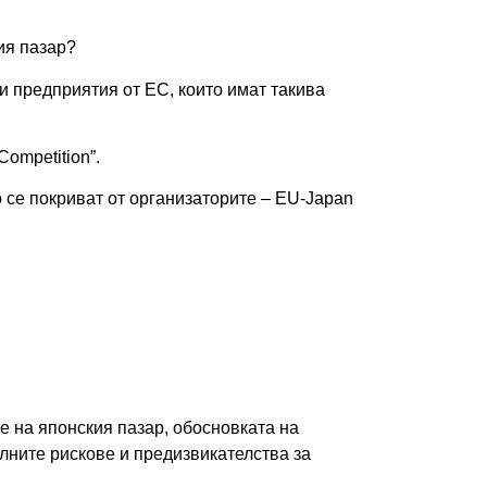
ия пазар?
и предприятия от ЕС, които имат такива
ompetition”.
ро се покриват от организаторите – EU-Japan
е на японския пазар, обосновката на
алните рискове и предизвикателства за