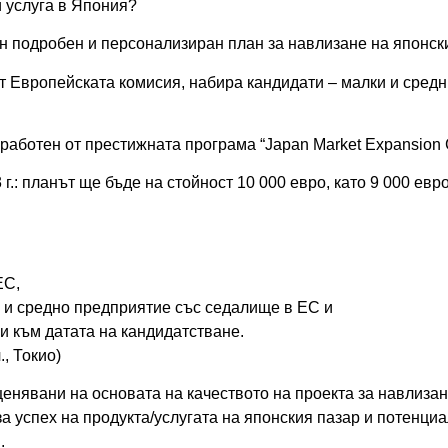
и услуга в Япония?
 подробен и персонализиран план за навлизане на японск
т Европейската комисия, набира кандидати – малки и средн
аботен от престижната програма “Japan Market Expansion C
 г.: планът ще бъде на стойност 10 000 евро, като 9 000 ев
ЕС,
 и средно предприятие със седалище в ЕС и
и към датата на кандидатстване.
., Токио)
нявани на основата на качеството на проекта за навлизан
за успех на продукта/услугата на японския пазар и потенци
.