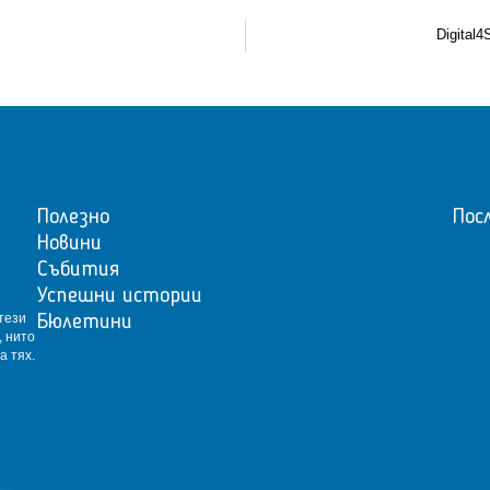
Digital4
Полезно
Пос
Новини
Събития
Успешни истории
тези
Бюлетини
, нито
а тях.