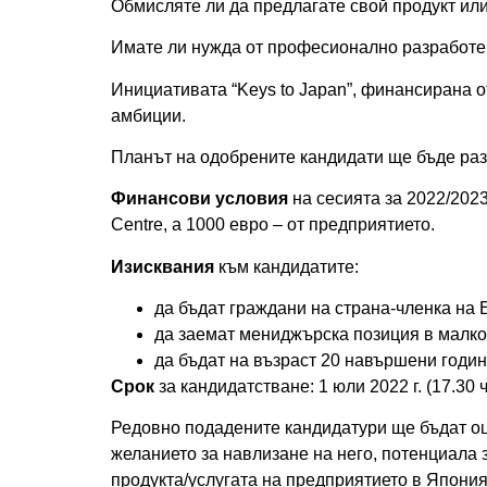
Обмисляте ли да предлагате свой продукт ил
Имате ли нужда от професионално разработен
Инициативата “Keys to Japan”, финансирана о
амбиции.
Планът на одобрените кандидати ще бъде разр
Финансови условия
на сесията за 2022/2023
Centre, а 1000 евро – от предприятието.
Изисквания
към кандидатите:
да бъдат граждани на страна-членка на 
да заемат мениджърска позиция в малко
да бъдат на възраст 20 навършени годин
Срок
за кандидатстване: 1 юли 2022 г. (17.30 ч
Редовно подадените кандидатури ще бъдат оце
желанието за навлизане на него, потенциала 
продукта/услугата на предприятието в Япония