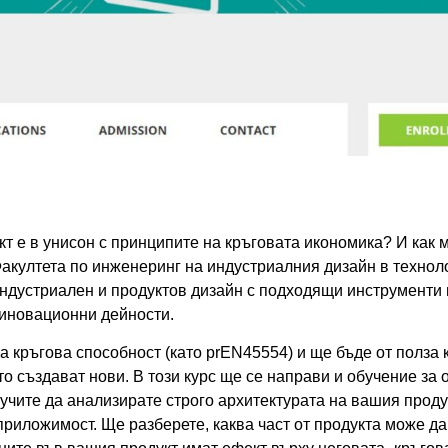
т е в унисон с принципите на кръговата икономика? И как
 Факултета по инженеринг на индустриалния дизайн в технол
 индустриален и продуктов дизайн с подходящи инструменти 
 иновационни дейности.
 кръгова способност (като prEN45554) и ще бъде от полза к
то създават нови. В този курс ще се направи и обучение за 
аучите да анализирате строго архитектурата на вашия продук
приложимост. Ще разберете, каква част от продукта може д