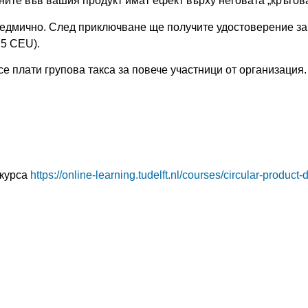
ените във вашия продукт имат ефект върху неговата „кръгов
седмично.
След приключване ще получите удостоверение за
.5 CEU).
се плати групова такса за повече участници от организация.
 курса
https://online-learning.tudelft.nl/courses/circular-produc