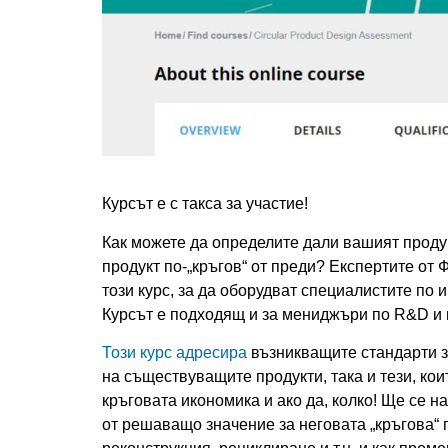
Курсът е с такса за участие!
Как можете да определите дали вашият продук
продукт по-„кръгов“ от преди? Експертите от
този курс, за да оборудват специалистите по
Курсът е подходящ и за мениджъри по R&D и
Този курс адресира
възникващите стандарти за
на съществуващите продукти, така и тези, кои
кръговата икономика и ако да, колко! Ще се н
от решаващо значение за неговата „кръгова“ 