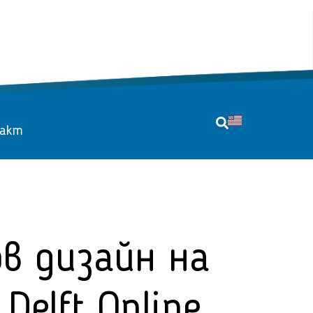
акт
ов дизайн на
elft Online