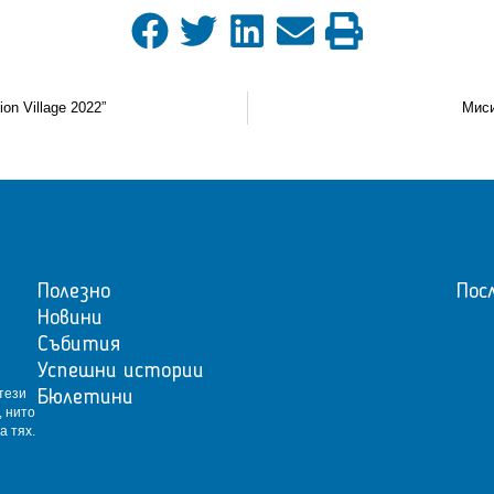
on Village 2022”
Миси
Полезно
Пос
Новини
Събития
Успешни истории
тези
Бюлетини
, нито
а тях.