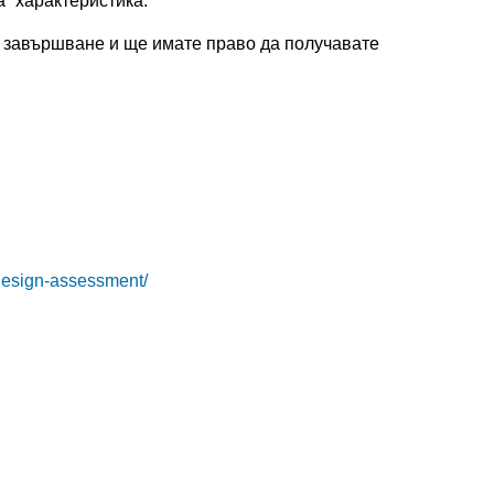
а“ характеристика.
 завършване и ще имате право да получавате
t-design-assessment/