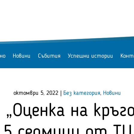
но
Новини
Събития
Успешни истории
Конт
октомври 5, 2022
|
Без категория
,
Новини
 „Оценка на кръг
 5 седмици от TU D