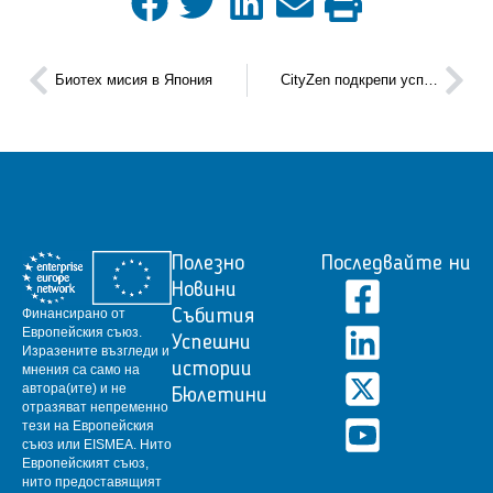
Биотех мисия в Япония
CityZen подкрепи успешно градското земеделие в европейски мащаб
Полезно
Последвайте ни
Новини
Финансирано от
Събития
Европейския съюз.
Успешни
Изразените възгледи и
истории
мнения са само на
автора(ите) и не
Бюлетини
отразяват непременно
тези на Европейския
съюз или EISMEA.
Нито
Европейският съюз,
нито предоставящият